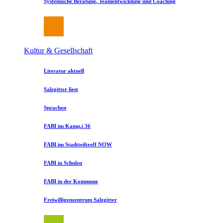
Systemische Beratung, Teamentwicklung und Coaching
Kultur & Gesellschaft
Literatur aktuell
Salzgitter liest
Sprachen
FABI im Kamp.i 36
FABI im Stadtteiltreff NOW
FABI in Schulen
FABI in der Kommune
Freiwilligenzentrum Salzgitter