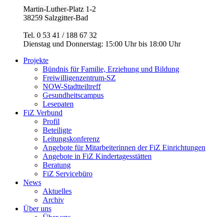
Martin-Luther-Platz 1-2
38259 Salzgitter-Bad
Tel. 0 53 41 / 188 67 32
Dienstag und Donnerstag: 15:00 Uhr bis 18:00 Uhr
Projekte
Bündnis für Familie, Erziehung und Bildung
Freiwilligenzentrum-SZ
NOW-Stadtteiltreff
Gesundheitscampus
Lesepaten
FiZ Verbund
Profil
Beteiligte
Leitungskonferenz
Angebote für Mitarbeiterinnen der FiZ Einrichtungen
Angebote in FiZ Kindertagesstätten
Beratung
FiZ Servicebüro
News
Aktuelles
Archiv
Über uns