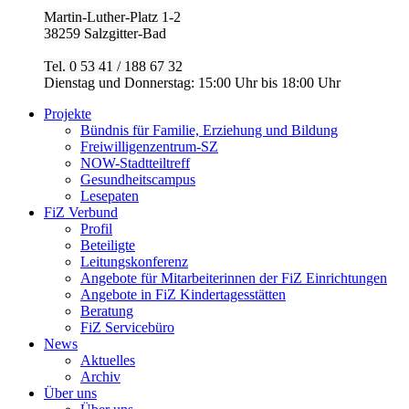
Martin-Luther-Platz 1-2
38259 Salzgitter-Bad
Tel. 0 53 41 / 188 67 32
Dienstag und Donnerstag: 15:00 Uhr bis 18:00 Uhr
Projekte
Bündnis für Familie, Erziehung und Bildung
Freiwilligenzentrum-SZ
NOW-Stadtteiltreff
Gesundheitscampus
Lesepaten
FiZ Verbund
Profil
Beteiligte
Leitungskonferenz
Angebote für Mitarbeiterinnen der FiZ Einrichtungen
Angebote in FiZ Kindertagesstätten
Beratung
FiZ Servicebüro
News
Aktuelles
Archiv
Über uns