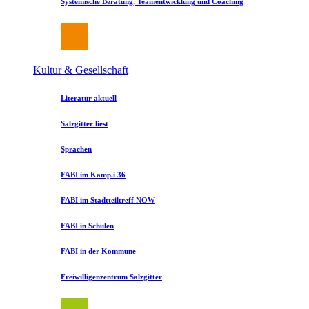
Systemische Beratung, Teamentwicklung und Coaching
Kultur & Gesellschaft
Literatur aktuell
Salzgitter liest
Sprachen
FABI im Kamp.i 36
FABI im Stadtteiltreff NOW
FABI in Schulen
FABI in der Kommune
Freiwilligenzentrum Salzgitter