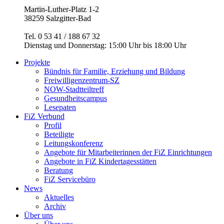
Martin-Luther-Platz 1-2
38259 Salzgitter-Bad
Tel. 0 53 41 / 188 67 32
Dienstag und Donnerstag: 15:00 Uhr bis 18:00 Uhr
Projekte
Bündnis für Familie, Erziehung und Bildung
Freiwilligenzentrum-SZ
NOW-Stadtteiltreff
Gesundheitscampus
Lesepaten
FiZ Verbund
Profil
Beteiligte
Leitungskonferenz
Angebote für Mitarbeiterinnen der FiZ Einrichtungen
Angebote in FiZ Kindertagesstätten
Beratung
FiZ Servicebüro
News
Aktuelles
Archiv
Über uns