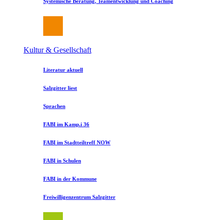
Systemische Beratung, Teamentwicklung und Coaching
Kultur & Gesellschaft
Literatur aktuell
Salzgitter liest
Sprachen
FABI im Kamp.i 36
FABI im Stadtteiltreff NOW
FABI in Schulen
FABI in der Kommune
Freiwilligenzentrum Salzgitter