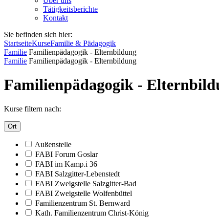
Über uns
Tätigkeitsberichte
Kontakt
Sie befinden sich hier:
Startseite
Kurse
Familie & Pädagogik
Familie
Familienpädagogik - Elternbildung
Familie
Familienpädagogik - Elternbildung
Familienpädagogik - Elternbil
Kurse filtern nach:
Ort
Außenstelle
FABI Forum Goslar
FABI im Kamp.i 36
FABI Salzgitter-Lebenstedt
FABI Zweigstelle Salzgitter-Bad
FABI Zweigstelle Wolfenbüttel
Familienzentrum St. Bernward
Kath. Familienzentrum Christ-König