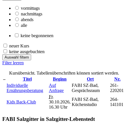
vormittags
nachmittags
abends
alle
keine begonnenen
neuer Kurs
keine ausgebuchten
Auswahl filtern
Filter leeren
Kursübersicht. Tabellenüberschriften können sortiert werden.
–
Titel
Beginn
Ort
Nr.
Individuelle
Auf
FABI SZ-Bad,
261-
Ernährungsberatung
Anfrage
Gesprächsraum
220201
Fr.
FABI SZ-Bad,
264-
Kids Back-Club
30.10.2026,
Küchenstudio
141101
16.30 Uhr
FABI Salzgitter in Salzgitter-Lebenstedt