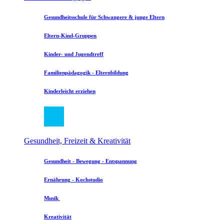
Gesundheitsschule für Schwangere & junge Eltern
Eltern-Kind-Gruppen
Kinder- und Jugendtreff
Familienpädagogik - Elternbildung
Kinderleicht erziehen
Gesundheit, Freizeit & Kreativität
Gesundheit - Bewegung - Entspannung
Ernährung - Kochstudio
Musik
Kreativität