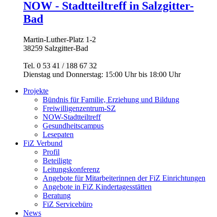
NOW - Stadtteiltreff in Salzgitter-
Bad
Martin-Luther-Platz 1-2
38259 Salzgitter-Bad
Tel. 0 53 41 / 188 67 32
Dienstag und Donnerstag: 15:00 Uhr bis 18:00 Uhr
Projekte
Bündnis für Familie, Erziehung und Bildung
Freiwilligenzentrum-SZ
NOW-Stadtteiltreff
Gesundheitscampus
Lesepaten
FiZ Verbund
Profil
Beteiligte
Leitungskonferenz
Angebote für Mitarbeiterinnen der FiZ Einrichtungen
Angebote in FiZ Kindertagesstätten
Beratung
FiZ Servicebüro
News