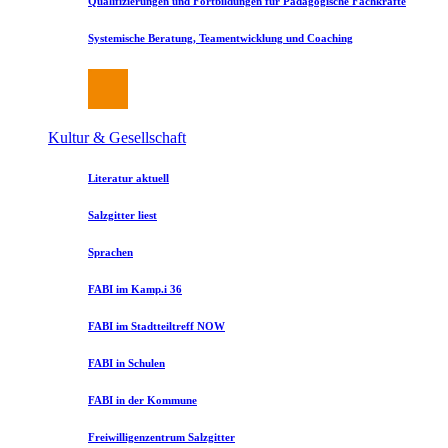
Qualifizierungen und Fortbildungen für Pädagogische Fachkräfte
Systemische Beratung, Teamentwicklung und Coaching
Kultur & Gesellschaft
Literatur aktuell
Salzgitter liest
Sprachen
FABI im Kamp.i 36
FABI im Stadtteiltreff NOW
FABI in Schulen
FABI in der Kommune
Freiwilligenzentrum Salzgitter