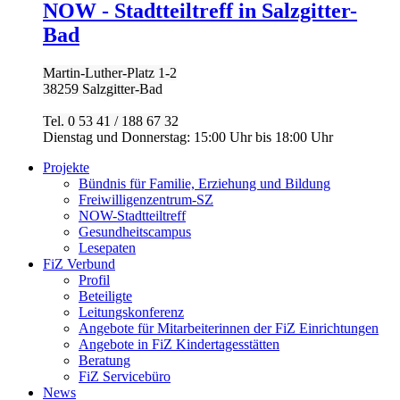
NOW - Stadtteiltreff in Salzgitter-
Bad
Martin-Luther-Platz 1-2
38259 Salzgitter-Bad
Tel. 0 53 41 / 188 67 32
Dienstag und Donnerstag: 15:00 Uhr bis 18:00 Uhr
Projekte
Bündnis für Familie, Erziehung und Bildung
Freiwilligenzentrum-SZ
NOW-Stadtteiltreff
Gesundheitscampus
Lesepaten
FiZ Verbund
Profil
Beteiligte
Leitungskonferenz
Angebote für Mitarbeiterinnen der FiZ Einrichtungen
Angebote in FiZ Kindertagesstätten
Beratung
FiZ Servicebüro
News