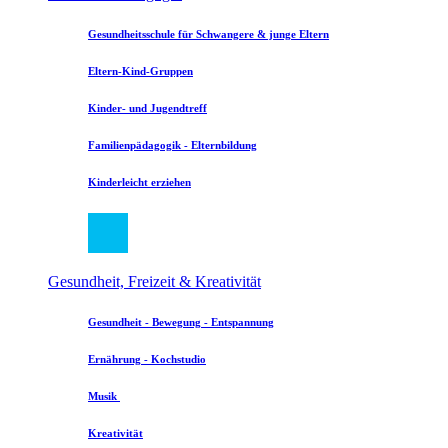
Gesundheitsschule für Schwangere & junge Eltern
Eltern-Kind-Gruppen
Kinder- und Jugendtreff
Familienpädagogik - Elternbildung
Kinderleicht erziehen
Gesundheit, Freizeit & Kreativität
Gesundheit - Bewegung - Entspannung
Ernährung - Kochstudio
Musik
Kreativität