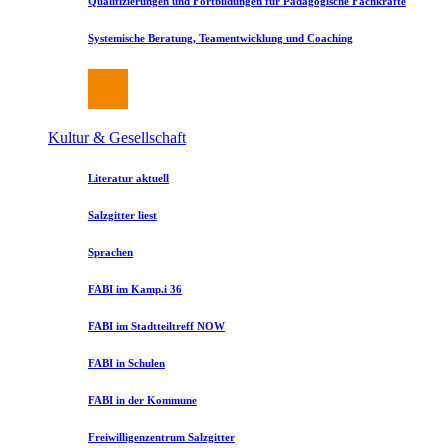
Qualifizierungen und Fortbildungen für Pädagogische Fachkräfte
Systemische Beratung, Teamentwicklung und Coaching
Kultur & Gesellschaft
Literatur aktuell
Salzgitter liest
Sprachen
FABI im Kamp.i 36
FABI im Stadtteiltreff NOW
FABI in Schulen
FABI in der Kommune
Freiwilligenzentrum Salzgitter