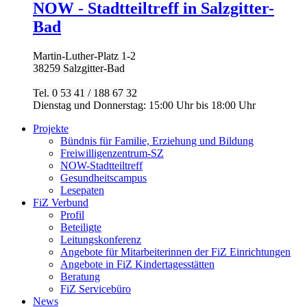
NOW - Stadtteiltreff in Salzgitter-
Bad
Martin-Luther-Platz 1-2
38259 Salzgitter-Bad
Tel. 0 53 41 / 188 67 32
Dienstag und Donnerstag: 15:00 Uhr bis 18:00 Uhr
Projekte
Bündnis für Familie, Erziehung und Bildung
Freiwilligenzentrum-SZ
NOW-Stadtteiltreff
Gesundheitscampus
Lesepaten
FiZ Verbund
Profil
Beteiligte
Leitungskonferenz
Angebote für Mitarbeiterinnen der FiZ Einrichtungen
Angebote in FiZ Kindertagesstätten
Beratung
FiZ Servicebüro
News