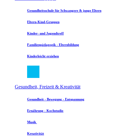
Gesundheitsschule für Schwangere & junge Eltern
Eltern-Kind-Gruppen
Kinder- und Jugendtreff
Familienpädagogik - Elternbildung
Kinderleicht erziehen
Gesundheit, Freizeit & Kreativität
Gesundheit - Bewegung - Entspannung
Ernährung - Kochstudio
Musik
Kreativität