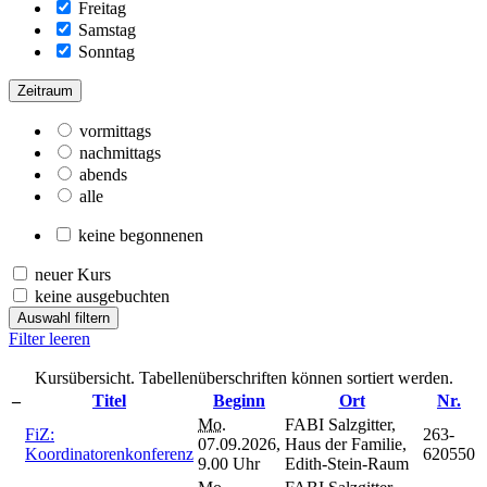
Freitag
Samstag
Sonntag
Zeitraum
vormittags
nachmittags
abends
alle
keine begonnenen
neuer Kurs
keine ausgebuchten
Auswahl filtern
Filter leeren
Kursübersicht. Tabellenüberschriften können sortiert werden.
–
Titel
Beginn
Ort
Nr.
Mo.
FABI Salzgitter,
FiZ:
263-
07.09.2026,
Haus der Familie,
Koordinatorenkonferenz
620550
9.00 Uhr
Edith-Stein-Raum