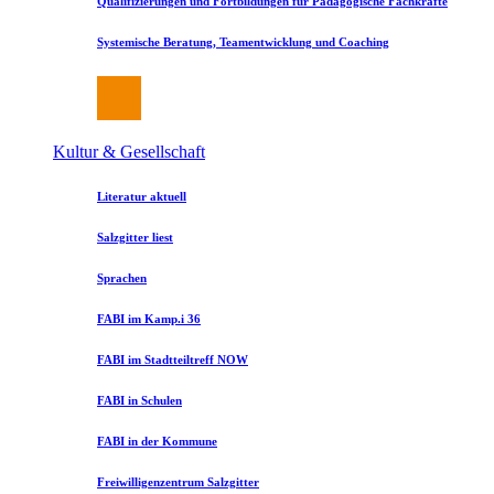
Qualifizierungen und Fortbildungen für Pädagogische Fachkräfte
Systemische Beratung, Teamentwicklung und Coaching
Kultur & Gesellschaft
Literatur aktuell
Salzgitter liest
Sprachen
FABI im Kamp.i 36
FABI im Stadtteiltreff NOW
FABI in Schulen
FABI in der Kommune
Freiwilligenzentrum Salzgitter