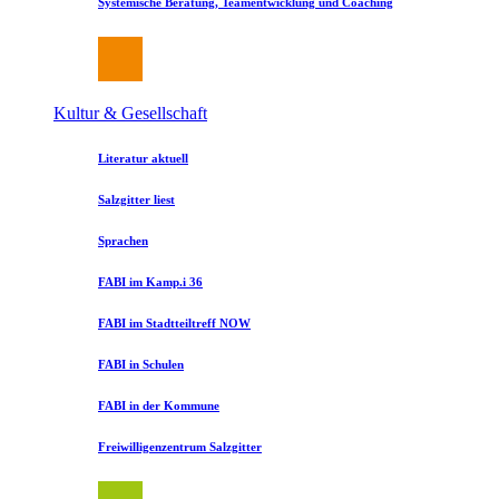
Systemische Beratung, Teamentwicklung und Coaching
Kultur & Gesellschaft
Literatur aktuell
Salzgitter liest
Sprachen
FABI im Kamp.i 36
FABI im Stadtteiltreff NOW
FABI in Schulen
FABI in der Kommune
Freiwilligenzentrum Salzgitter