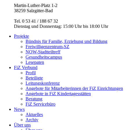
Martin-Luther-Platz 1-2
38259 Salzgitter-Bad
Tel. 0 53 41 / 188 67 32
Dienstag und Donnerstag: 15:00 Uhr bis 18:00 Uhr
Projekte
Bündnis für Familie, Erziehung und Bildung
Freiwilligenzentrum-SZ
NOW-Stadtteiltreff
Gesundheitscampus
Lesepaten
FiZ Verbund
Profil
Beteiligte
Leitungskonferenz
Angebote für Mitarbeiterinnen der FiZ Einrichtungen
Angebote in FiZ Kindertagesstätten
Beratung
FiZ Servicebüro
News
Aktuelles
Archiv
Über uns