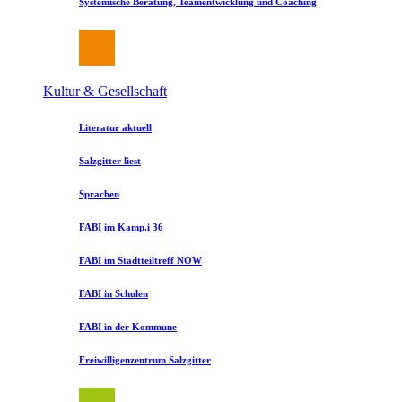
Systemische Beratung, Teamentwicklung und Coaching
Kultur & Gesellschaft
Literatur aktuell
Salzgitter liest
Sprachen
FABI im Kamp.i 36
FABI im Stadtteiltreff NOW
FABI in Schulen
FABI in der Kommune
Freiwilligenzentrum Salzgitter