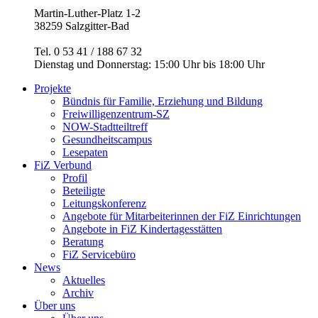
Martin-Luther-Platz 1-2
38259 Salzgitter-Bad
Tel. 0 53 41 / 188 67 32
Dienstag und Donnerstag: 15:00 Uhr bis 18:00 Uhr
Projekte
Bündnis für Familie, Erziehung und Bildung
Freiwilligenzentrum-SZ
NOW-Stadtteiltreff
Gesundheitscampus
Lesepaten
FiZ Verbund
Profil
Beteiligte
Leitungskonferenz
Angebote für Mitarbeiterinnen der FiZ Einrichtungen
Angebote in FiZ Kindertagesstätten
Beratung
FiZ Servicebüro
News
Aktuelles
Archiv
Über uns